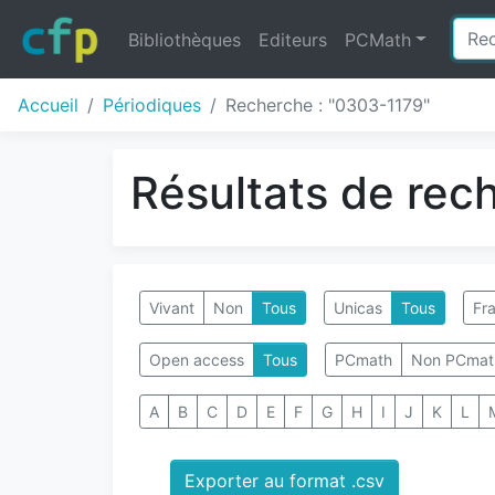
Bibliothèques
Editeurs
PCMath
Accueil
Périodiques
Recherche : "0303-1179"
Résultats de rec
Vivant
Non
Tous
Unicas
Tous
Fra
Open access
Tous
PCmath
Non PCmat
A
B
C
D
E
F
G
H
I
J
K
L
Exporter au format .csv