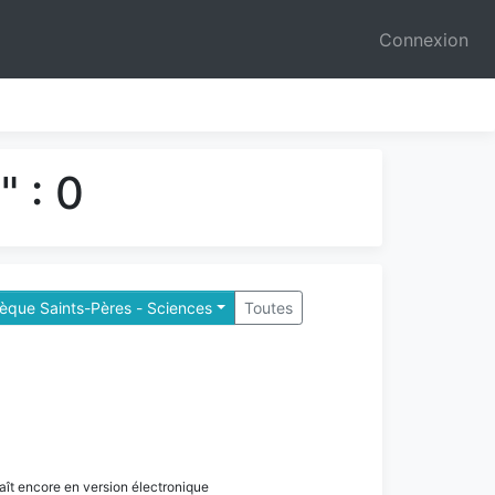
Connexion
 : 0
hèque Saints-Pères - Sciences
Toutes
paraît encore en version électronique