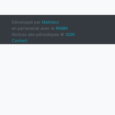
Développé par
Mathdoc
en partenariat avec le
RNBM
Notices des périodiques ©
ISSN
Contact