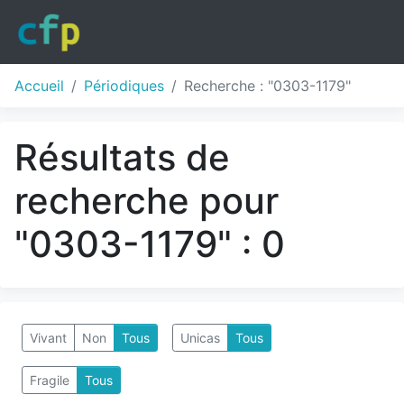
Accueil
Périodiques
Recherche : "0303-1179"
Résultats de
recherche pour
"0303-1179" : 0
Vivant
Non
Tous
Unicas
Tous
Fragile
Tous