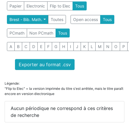
Papier
Electronic
Flip to Elec
Tous
Brest - Bib. Math.
Toutes
Open access
Tous
PCmath
Non PCmath
Tous
A
B
C
D
E
F
G
H
I
J
K
L
M
N
O
P
Exporter au format .csv
Légende:
"Flip to Elec" = la version imprimée du titre s'est arrêtée, mais le titre paraît
encore en version électronique
Aucun périodique ne correspond à ces critères
de recherche