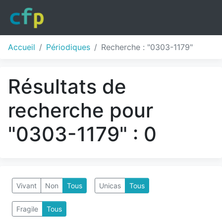
Accueil
Périodiques
Recherche : "0303-1179"
Résultats de
recherche pour
"0303-1179" : 0
Vivant
Non
Tous
Unicas
Tous
Fragile
Tous