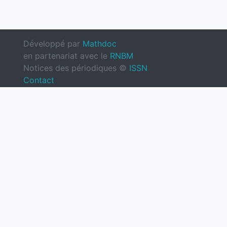
Développé par
Mathdoc
en partenariat avec le
RNBM
Notices des périodiques ©
ISSN
Contact