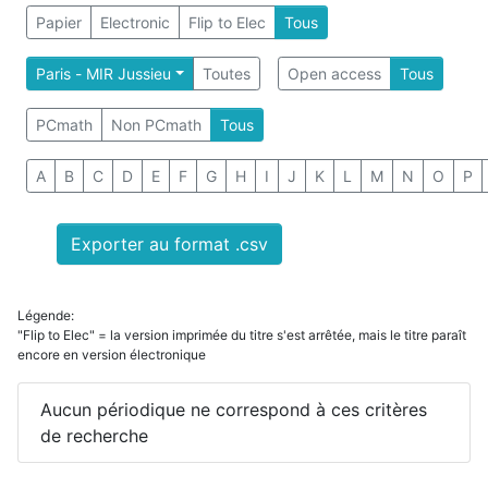
Papier
Electronic
Flip to Elec
Tous
Paris - MIR Jussieu
Toutes
Open access
Tous
PCmath
Non PCmath
Tous
A
B
C
D
E
F
G
H
I
J
K
L
M
N
O
P
Exporter au format .csv
Légende:
"Flip to Elec" = la version imprimée du titre s'est arrêtée, mais le titre paraît
encore en version électronique
Aucun périodique ne correspond à ces critères
de recherche