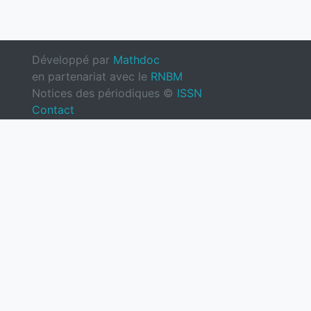
Développé par
Mathdoc
en partenariat avec le
RNBM
Notices des périodiques ©
ISSN
Contact