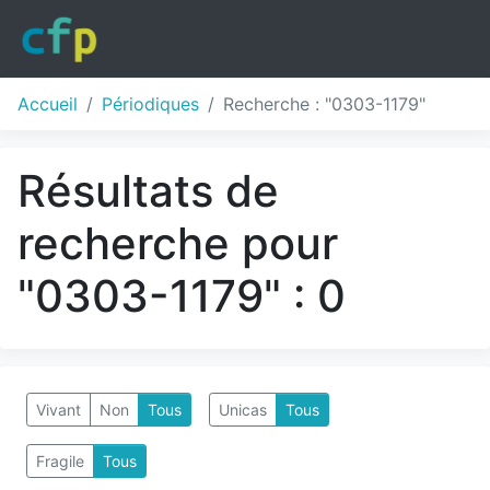
Accueil
Périodiques
Recherche : "0303-1179"
Résultats de
recherche pour
"0303-1179" : 0
Vivant
Non
Tous
Unicas
Tous
Fragile
Tous