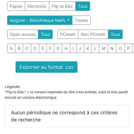
Papier
Electronic
Flip to Elec
Tous
Avignon - Bibliothèque Math.
Toutes
Open access
Tous
PCmath
Non PCmath
Tous
A
B
C
D
E
F
G
H
I
J
K
L
M
N
O
P
Exporter au format .csv
Légende:
"Flip to Elec" = la version imprimée du titre s'est arrêtée, mais le titre paraît
encore en version électronique
Aucun périodique ne correspond à ces critères
de recherche