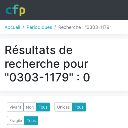
Accueil
Périodiques
Recherche : "0303-1179"
Résultats de
recherche pour
"0303-1179" : 0
Vivant
Non
Tous
Unicas
Tous
Fragile
Tous