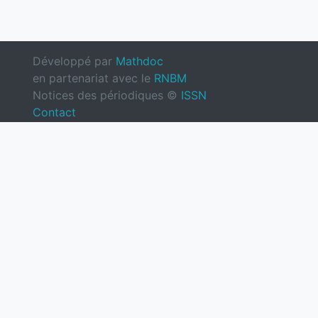
Développé par
Mathdoc
en partenariat avec le
RNBM
Notices des périodiques ©
ISSN
Contact