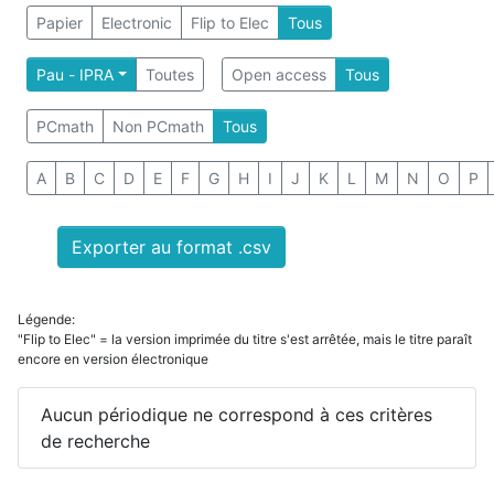
Papier
Electronic
Flip to Elec
Tous
Pau - IPRA
Toutes
Open access
Tous
PCmath
Non PCmath
Tous
A
B
C
D
E
F
G
H
I
J
K
L
M
N
O
P
Exporter au format .csv
Légende:
"Flip to Elec" = la version imprimée du titre s'est arrêtée, mais le titre paraît
encore en version électronique
Aucun périodique ne correspond à ces critères
de recherche