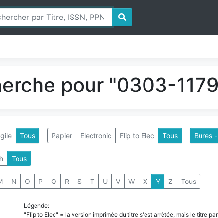
herche pour "0303-1179"
gile
Tous
Papier
Electronic
Flip to Elec
Tous
Bures -
h
Tous
M
N
O
P
Q
R
S
T
U
V
W
X
Y
Z
Tous
Légende:
"Flip to Elec" = la version imprimée du titre s'est arrêtée, mais le titre 