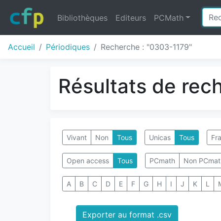
Bibliothèques
Editeurs
PCMath
Accueil
Périodiques
Recherche : "0303-1179"
Résultats de rec
Vivant
Non
Tous
Unicas
Tous
Fra
Open access
Tous
PCmath
Non PCmat
A
B
C
D
E
F
G
H
I
J
K
L
Exporter au format .csv