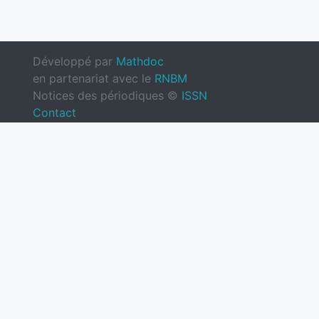
Développé par
Mathdoc
en partenariat avec le
RNBM
Notices des périodiques ©
ISSN
Contact