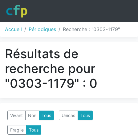
Accueil
Périodiques
Recherche : "0303-1179"
Résultats de
recherche pour
"0303-1179" : 0
Vivant
Non
Tous
Unicas
Tous
Fragile
Tous