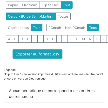
Papier
Electronic
Flip to Elec
Tous
Cergy - BU de Saint-Martin
Toutes
Open access
Tous
PCmath
Non PCmath
Tous
A
B
C
D
E
F
G
H
I
J
K
L
M
N
O
P
Exporter au format .csv
Légende:
"Flip to Elec" = la version imprimée du titre s'est arrêtée, mais le titre paraît
encore en version électronique
Aucun périodique ne correspond à ces critères
de recherche