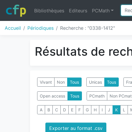
Bibliothèques
Editeurs
PCMath
Accueil
Périodiques
Recherche : "0338-1412"
Résultats de rec
Vivant
Non
Tous
Unicas
Tous
Fra
Open access
Tous
PCmath
Non PCmat
A
B
C
D
E
F
G
H
I
J
K
L
Exporter au format .csv