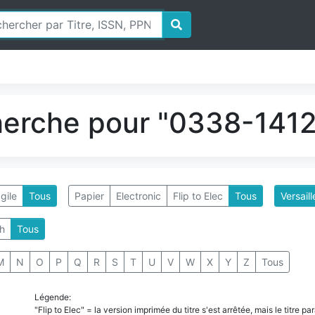
herche pour "0338-1412"
gile
Tous
Papier
Electronic
Flip to Elec
Tous
Versaill
h
Tous
M
N
O
P
Q
R
S
T
U
V
W
X
Y
Z
Tous
Légende:
"Flip to Elec" = la version imprimée du titre s'est arrêtée, mais le titre 