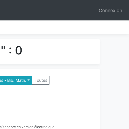
Connexion
 : 0
es - Bib. Math.
Toutes
paraît encore en version électronique