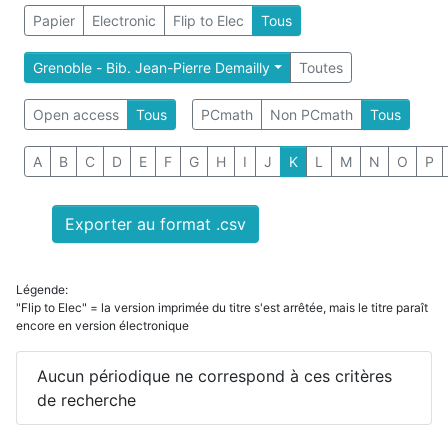
Papier
Electronic
Flip to Elec
Tous
Grenoble - Bib. Jean-Pierre Demailly
Toutes
Open access
Tous
PCmath
Non PCmath
Tous
A
B
C
D
E
F
G
H
I
J
K
L
M
N
O
P
Exporter au format .csv
Légende:
"Flip to Elec" = la version imprimée du titre s'est arrêtée, mais le titre paraît
encore en version électronique
Aucun périodique ne correspond à ces critères
de recherche