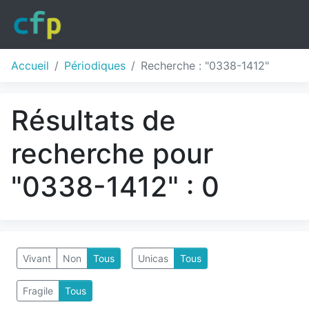
Accueil
Périodiques
Recherche : "0338-1412"
Résultats de
recherche pour
"0338-1412" : 0
Vivant
Non
Tous
Unicas
Tous
Fragile
Tous