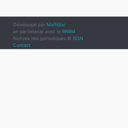
Développé par
Mathdoc
en partenariat avec le
RNBM
Notices des périodiques ©
ISSN
Contact