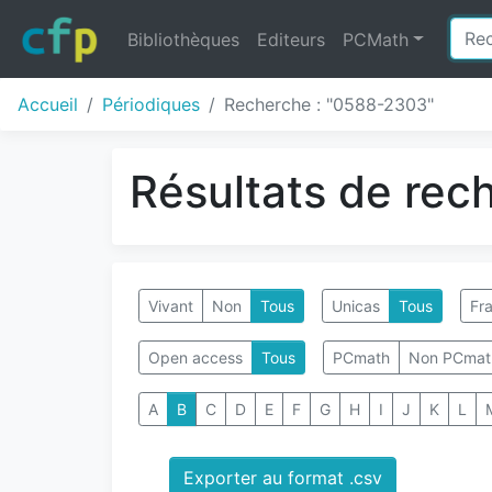
Bibliothèques
Editeurs
PCMath
Accueil
Périodiques
Recherche : "0588-2303"
Résultats de rec
Vivant
Non
Tous
Unicas
Tous
Fra
Open access
Tous
PCmath
Non PCmat
A
B
C
D
E
F
G
H
I
J
K
L
Exporter au format .csv