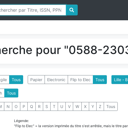
herche pour "0588-2303
gile
Tous
Papier
Electronic
Flip to Elec
Tous
Lille 
h
Tous
M
N
O
P
Q
R
S
T
U
V
W
X
Y
Z
Tous
Légende:
"Flip to Elec" = la version imprimée du titre s'est arrêtée, mais le titre 