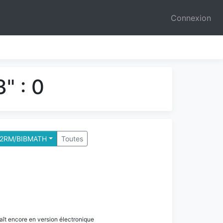
Connexion
" : 0
- B2RM/BIBMATH
Toutes
paraît encore en version électronique