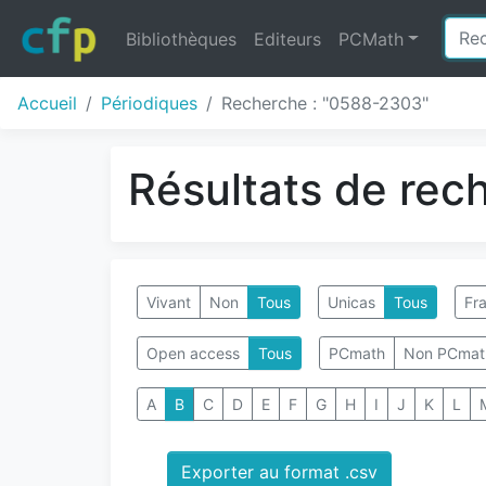
Bibliothèques
Editeurs
PCMath
Accueil
Périodiques
Recherche : "0588-2303"
Résultats de rec
Vivant
Non
Tous
Unicas
Tous
Fra
Open access
Tous
PCmath
Non PCmat
A
B
C
D
E
F
G
H
I
J
K
L
Exporter au format .csv