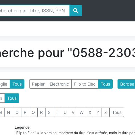
herche pour "0588-2303
gile
Tous
Papier
Electronic
Flip to Elec
Tous
Bordeau
h
Tous
M
N
O
P
Q
R
S
T
U
V
W
X
Y
Z
Tous
Légende:
"Flip to Elec" = la version imprimée du titre s'est arrêtée, mais le titre 