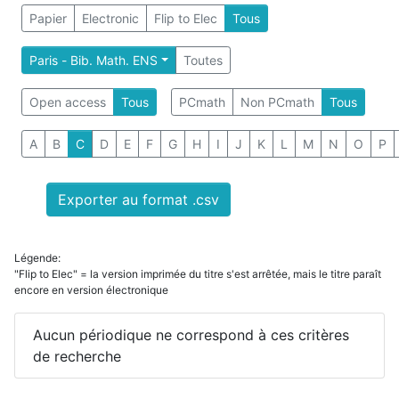
Papier
Electronic
Flip to Elec
Tous
Paris - Bib. Math. ENS
Toutes
Open access
Tous
PCmath
Non PCmath
Tous
A
B
C
D
E
F
G
H
I
J
K
L
M
N
O
P
Exporter au format .csv
Légende:
"Flip to Elec" = la version imprimée du titre s'est arrêtée, mais le titre paraît
encore en version électronique
Aucun périodique ne correspond à ces critères
de recherche