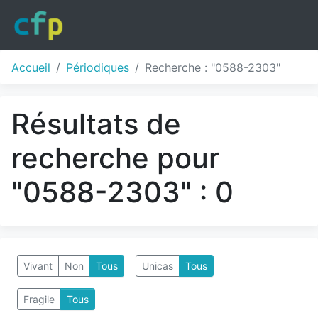
Accueil
Périodiques
Recherche : "0588-2303"
Résultats de
recherche pour
"0588-2303" : 0
Vivant
Non
Tous
Unicas
Tous
Fragile
Tous