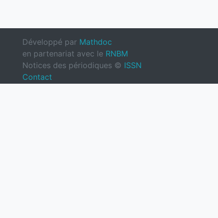
Développé par
Mathdoc
en partenariat avec le
RNBM
Notices des périodiques ©
ISSN
Contact