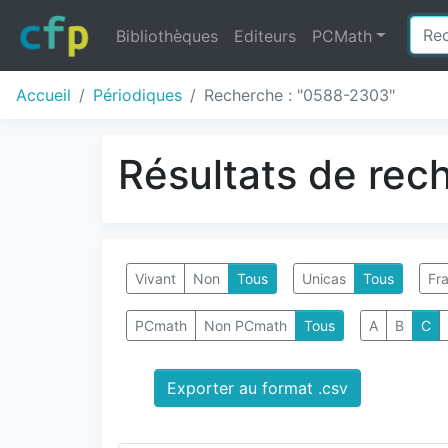
Bibliothèques
Editeurs
PCMath
Accueil
Périodiques
Recherche : "0588-2303"
Résultats de rec
Vivant
Non
Tous
Unicas
Tous
Fra
PCmath
Non PCmath
Tous
A
B
C
Exporter au format .csv