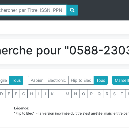
herche pour "0588-2303
gile
Tous
Papier
Electronic
Flip to Elec
Tous
Marseil
D
E
F
G
H
I
J
K
L
M
N
O
P
Q
R
S
T
Légende:
"Flip to Elec" = la version imprimée du titre s'est arrêtée, mais le titre 