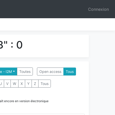
Connexion
" : 0
le - I2M
Toutes
Open access
Tous
U
V
W
X
Y
Z
Tous
paraît encore en version électronique