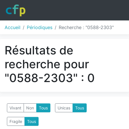
Accueil
Périodiques
Recherche : "0588-2303"
Résultats de
recherche pour
"0588-2303" : 0
Vivant
Non
Tous
Unicas
Tous
Fragile
Tous