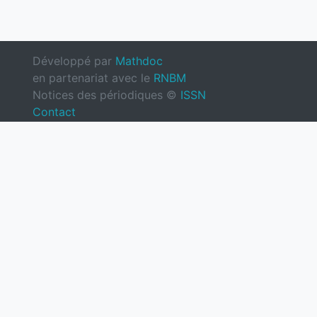
Développé par
Mathdoc
en partenariat avec le
RNBM
Notices des périodiques ©
ISSN
Contact