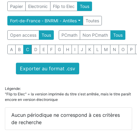
Papier
Electronic
Flip to Elec
Tous
Fort-de-France - BNRMI - Antilles
Toutes
Open access
Tous
PCmath
Non PCmath
Tous
A
B
C
D
E
F
G
H
I
J
K
L
M
N
O
P
Exporter au format .csv
Légende:
"Flip to Elec" = la version imprimée du titre s'est arrêtée, mais le titre paraît
encore en version électronique
Aucun périodique ne correspond à ces critères
de recherche