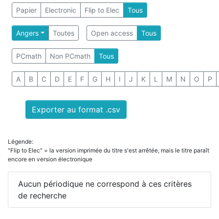
Papier
Electronic
Flip to Elec
Tous
Angers
Toutes
Open access
Tous
PCmath
Non PCmath
Tous
A
B
C
D
E
F
G
H
I
J
K
L
M
N
O
P
Exporter au format .csv
Légende:
"Flip to Elec" = la version imprimée du titre s'est arrêtée, mais le titre paraît
encore en version électronique
Aucun périodique ne correspond à ces critères
de recherche