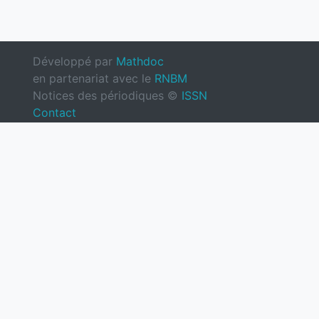
Développé par
Mathdoc
en partenariat avec le
RNBM
Notices des périodiques ©
ISSN
Contact