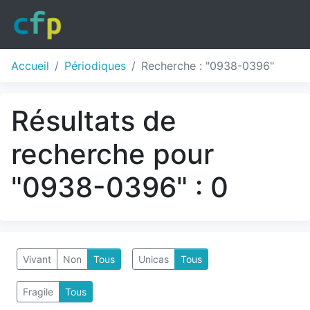
Accueil
Périodiques
Recherche : "0938-0396"
Résultats de
recherche pour
"0938-0396" : 0
Vivant
Non
Tous
Unicas
Tous
Fragile
Tous