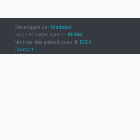
Développé par
Mathdoc
en partenariat avec le
RNBM
Notices des périodiques ©
ISSN
Contact