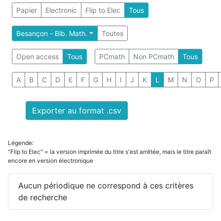
Papier
Electronic
Flip to Elec
Tous
Besançon - Bib. Math.
Toutes
Open access
Tous
PCmath
Non PCmath
Tous
A
B
C
D
E
F
G
H
I
J
K
L
M
N
O
P
Exporter au format .csv
Légende:
"Flip to Elec" = la version imprimée du titre s'est arrêtée, mais le titre paraît
encore en version électronique
Aucun périodique ne correspond à ces critères
de recherche