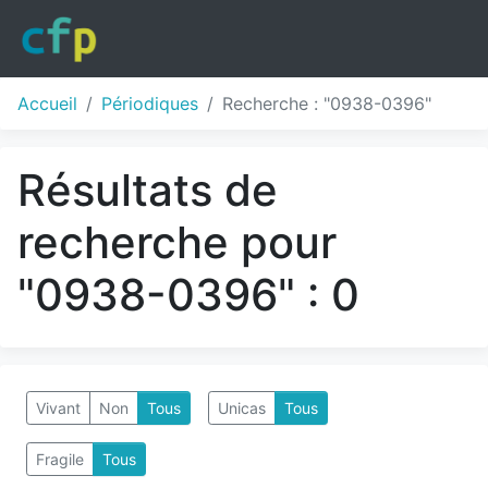
Accueil
Périodiques
Recherche : "0938-0396"
Résultats de
recherche pour
"0938-0396" : 0
Vivant
Non
Tous
Unicas
Tous
Fragile
Tous