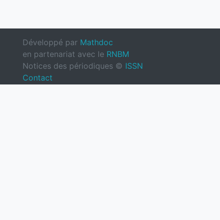
Développé par
Mathdoc
en partenariat avec le
RNBM
Notices des périodiques ©
ISSN
Contact