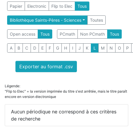
Papier
Electronic
Flip to Elec
Tous
Bibliothèque Saints-Pères - Sciences
Toutes
Open access
Tous
PCmath
Non PCmath
Tous
A
B
C
D
E
F
G
H
I
J
K
L
M
N
O
P
Exporter au format .csv
Légende:
"Flip to Elec" = la version imprimée du titre s'est arrêtée, mais le titre paraît
encore en version électronique
Aucun périodique ne correspond à ces critères
de recherche