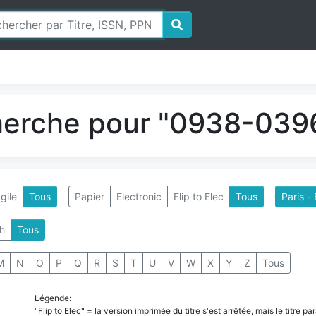
herche pour "0938-0396
gile
Tous
Papier
Electronic
Flip to Elec
Tous
Paris -
h
Tous
M
N
O
P
Q
R
S
T
U
V
W
X
Y
Z
Tous
Légende:
"Flip to Elec" = la version imprimée du titre s'est arrêtée, mais le titre 