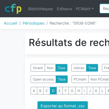
Bibliothèques
Editeurs
PCMath
Accueil
Périodiques
Recherche : "0938-0396"
Résultats de rec
Vivant
Non
Tous
Unicas
Tous
Fra
Open access
Tous
PCmath
Non PCmat
A
B
C
D
E
F
G
H
I
J
K
L
Exporter au format .csv