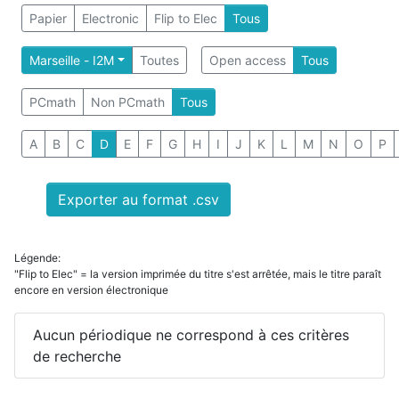
Papier
Electronic
Flip to Elec
Tous
Marseille - I2M
Toutes
Open access
Tous
PCmath
Non PCmath
Tous
A
B
C
D
E
F
G
H
I
J
K
L
M
N
O
P
Exporter au format .csv
Légende:
"Flip to Elec" = la version imprimée du titre s'est arrêtée, mais le titre paraît
encore en version électronique
Aucun périodique ne correspond à ces critères
de recherche