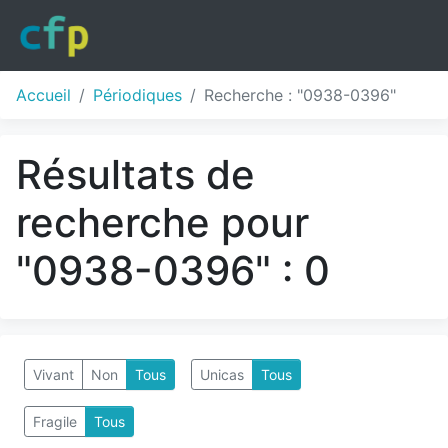
Accueil
Périodiques
Recherche : "0938-0396"
Résultats de
recherche pour
"0938-0396" : 0
Vivant
Non
Tous
Unicas
Tous
Fragile
Tous