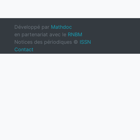
Développé par
Mathdoc
en partenariat avec le
RNBM
Notices des périodiques ©
ISSN
Contact