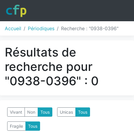
Accueil
Périodiques
Recherche : "0938-0396"
Résultats de
recherche pour
"0938-0396" : 0
Vivant
Non
Tous
Unicas
Tous
Fragile
Tous