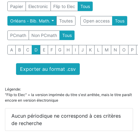
Papier
Electronic
Flip to Elec
Tous
Orléans - Bib. Math.
Toutes
Open access
Tous
PCmath
Non PCmath
Tous
A
B
C
D
E
F
G
H
I
J
K
L
M
N
O
P
Exporter au format .csv
Légende:
"Flip to Elec" = la version imprimée du titre s'est arrêtée, mais le titre paraît
encore en version électronique
Aucun périodique ne correspond à ces critères
de recherche