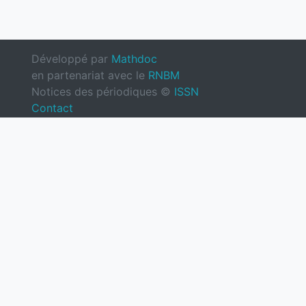
Développé par
Mathdoc
en partenariat avec le
RNBM
Notices des périodiques ©
ISSN
Contact