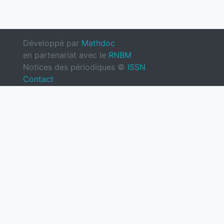
Développé par
Mathdoc
en partenariat avec le
RNBM
Notices des périodiques ©
ISSN
Contact