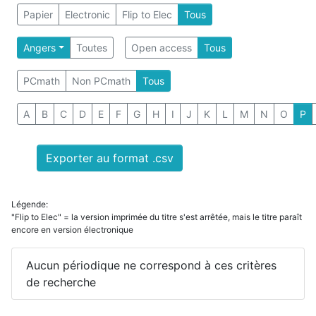
Papier
Electronic
Flip to Elec
Tous
Angers
Toutes
Open access
Tous
PCmath
Non PCmath
Tous
A
B
C
D
E
F
G
H
I
J
K
L
M
N
O
P
Exporter au format .csv
Légende:
"Flip to Elec" = la version imprimée du titre s'est arrêtée, mais le titre paraît
encore en version électronique
Aucun périodique ne correspond à ces critères
de recherche