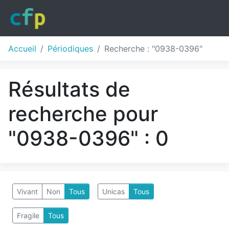
Accueil
Périodiques
Recherche : "0938-0396"
Résultats de
recherche pour
"0938-0396" : 0
Vivant
Non
Tous
Unicas
Tous
Fragile
Tous