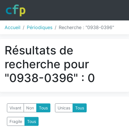
Accueil
Périodiques
Recherche : "0938-0396"
Résultats de
recherche pour
"0938-0396" : 0
Vivant
Non
Tous
Unicas
Tous
Fragile
Tous