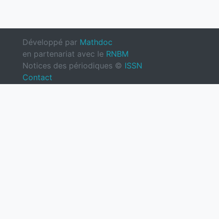
Développé par
Mathdoc
en partenariat avec le
RNBM
Notices des périodiques ©
ISSN
Contact