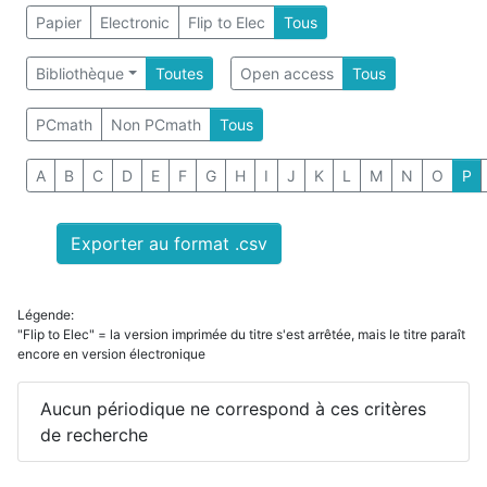
Papier
Electronic
Flip to Elec
Tous
Bibliothèque
Toutes
Open access
Tous
PCmath
Non PCmath
Tous
A
B
C
D
E
F
G
H
I
J
K
L
M
N
O
P
Exporter au format .csv
Légende:
"Flip to Elec" = la version imprimée du titre s'est arrêtée, mais le titre paraît
encore en version électronique
Aucun périodique ne correspond à ces critères
de recherche