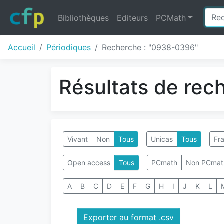
Bibliothèques
Editeurs
PCMath
Accueil
Périodiques
Recherche : "0938-0396"
Résultats de rec
Vivant
Non
Tous
Unicas
Tous
Fra
Open access
Tous
PCmath
Non PCmat
A
B
C
D
E
F
G
H
I
J
K
L
Exporter au format .csv