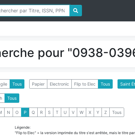
herche pour "0938-0396
gile
Tous
Papier
Electronic
Flip to Elec
Tous
Saint É
h
Tous
M
N
O
P
Q
R
S
T
U
V
W
X
Y
Z
Tous
Légende:
"Flip to Elec" = la version imprimée du titre s'est arrêtée, mais le titre 