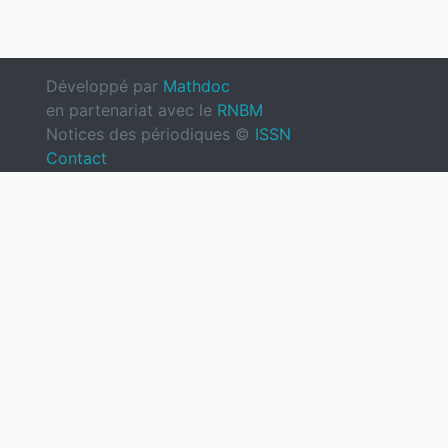
Développé par
Mathdoc
en partenariat avec le
RNBM
Notices des périodiques ©
ISSN
Contact