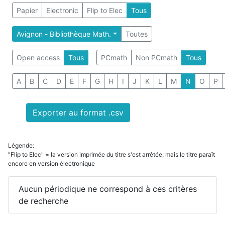
Papier
Electronic
Flip to Elec
Tous
Avignon - Bibliothèque Math.
Toutes
Open access
Tous
PCmath
Non PCmath
Tous
A
B
C
D
E
F
G
H
I
J
K
L
M
N
O
P
Exporter au format .csv
Légende:
"Flip to Elec" = la version imprimée du titre s'est arrêtée, mais le titre paraît
encore en version électronique
Aucun périodique ne correspond à ces critères
de recherche