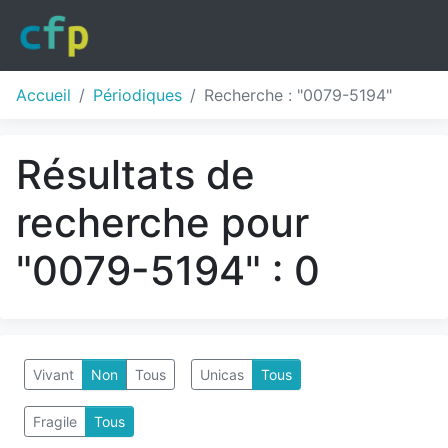
Accueil
Périodiques
Recherche : "0079-5194"
Résultats de
recherche pour
"0079-5194" : 0
Vivant
Non
Tous
Unicas
Tous
Fragile
Tous