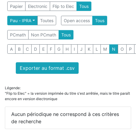
Papier
Electronic
Flip to Elec
Tous
Pau - IPRA
Toutes
Open access
Tous
PCmath
Non PCmath
Tous
A
B
C
D
E
F
G
H
I
J
K
L
M
N
O
P
Exporter au format .csv
Légende:
"Flip to Elec" = la version imprimée du titre s'est arrêtée, mais le titre paraît
encore en version électronique
Aucun périodique ne correspond à ces critères
de recherche