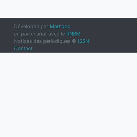
Développé par
Mathdoc
en partenariat avec le
RNBM
Notices des périodiques ©
ISSN
Contact