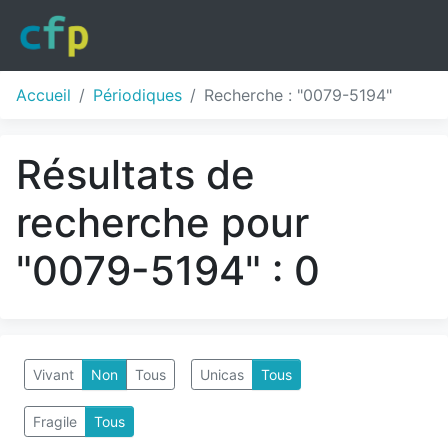
Accueil
Périodiques
Recherche : "0079-5194"
Résultats de
recherche pour
"0079-5194" : 0
Vivant
Non
Tous
Unicas
Tous
Fragile
Tous