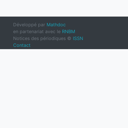
Développé par
Mathdoc
en partenariat avec le
RNBM
Notices des périodiques ©
ISSN
Contact