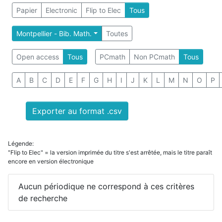
Papier
Electronic
Flip to Elec
Tous
Montpellier - Bib. Math.
Toutes
Open access
Tous
PCmath
Non PCmath
Tous
A
B
C
D
E
F
G
H
I
J
K
L
M
N
O
P
Exporter au format .csv
Légende:
"Flip to Elec" = la version imprimée du titre s'est arrêtée, mais le titre paraît
encore en version électronique
Aucun périodique ne correspond à ces critères
de recherche