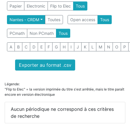
Papier
Electronic
Flip to Elec
Tous
Nantes - CRDM
Toutes
Open access
Tous
PCmath
Non PCmath
Tous
A
B
C
D
E
F
G
H
I
J
K
L
M
N
O
P
Exporter au format .csv
Légende:
"Flip to Elec" = la version imprimée du titre s'est arrêtée, mais le titre paraît
encore en version électronique
Aucun périodique ne correspond à ces critères
de recherche