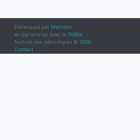
Développé par
Mathdoc
en partenariat avec le
RNBM
Notices des périodiques ©
ISSN
Contact