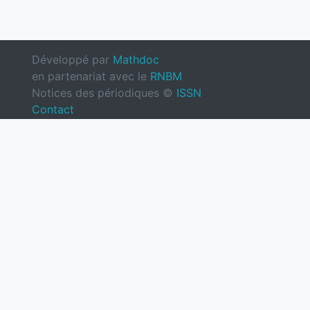
Développé par
Mathdoc
en partenariat avec le
RNBM
Notices des périodiques ©
ISSN
Contact