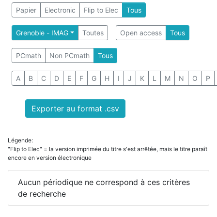
Papier
Electronic
Flip to Elec
Tous
Grenoble - IMAG
Toutes
Open access
Tous
PCmath
Non PCmath
Tous
A
B
C
D
E
F
G
H
I
J
K
L
M
N
O
P
Exporter au format .csv
Légende:
"Flip to Elec" = la version imprimée du titre s'est arrêtée, mais le titre paraît
encore en version électronique
Aucun périodique ne correspond à ces critères
de recherche