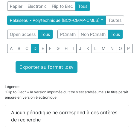
Papier
Electronic
Flip to Elec
Tous
Palaiseau - Polytechnique (BCX-CMAP-CMLS)
Toutes
Open access
Tous
PCmath
Non PCmath
Tous
A
B
C
D
E
F
G
H
I
J
K
L
M
N
O
P
Exporter au format .csv
Légende:
"Flip to Elec" = la version imprimée du titre s'est arrêtée, mais le titre paraît
encore en version électronique
Aucun périodique ne correspond à ces critères
de recherche