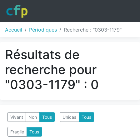
Accueil
Périodiques
Recherche : "0303-1179"
Résultats de
recherche pour
"0303-1179" : 0
Vivant
Non
Tous
Unicas
Tous
Fragile
Tous