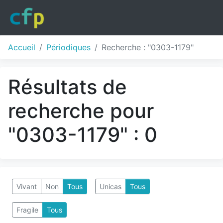
Accueil
Périodiques
Recherche : "0303-1179"
Résultats de
recherche pour
"0303-1179" : 0
Vivant
Non
Tous
Unicas
Tous
Fragile
Tous