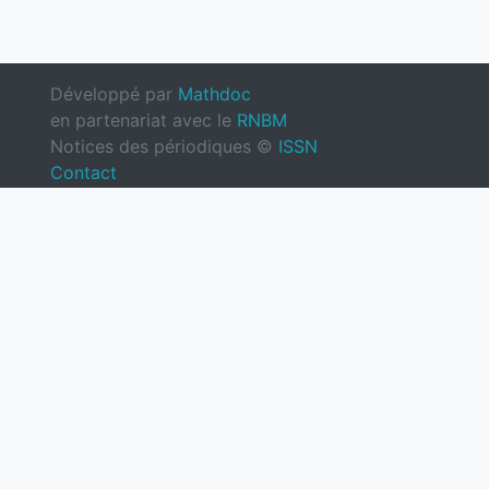
Développé par
Mathdoc
en partenariat avec le
RNBM
Notices des périodiques ©
ISSN
Contact