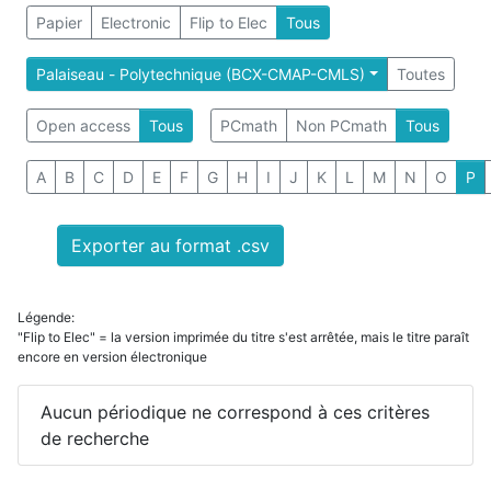
Papier
Electronic
Flip to Elec
Tous
Palaiseau - Polytechnique (BCX-CMAP-CMLS)
Toutes
Open access
Tous
PCmath
Non PCmath
Tous
A
B
C
D
E
F
G
H
I
J
K
L
M
N
O
P
Exporter au format .csv
Légende:
"Flip to Elec" = la version imprimée du titre s'est arrêtée, mais le titre paraît
encore en version électronique
Aucun périodique ne correspond à ces critères
de recherche