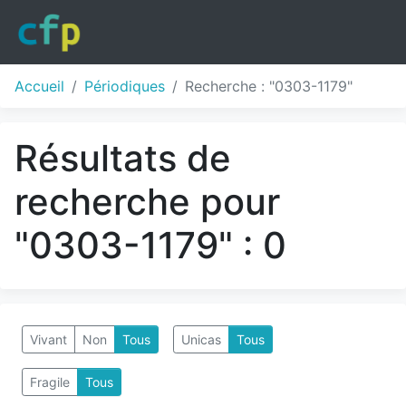
Accueil
Périodiques
Recherche : "0303-1179"
Résultats de
recherche pour
"0303-1179" : 0
Vivant
Non
Tous
Unicas
Tous
Fragile
Tous