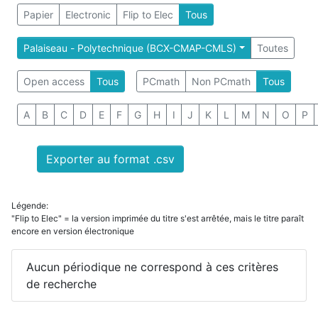
Papier
Electronic
Flip to Elec
Tous
Palaiseau - Polytechnique (BCX-CMAP-CMLS)
Toutes
Open access
Tous
PCmath
Non PCmath
Tous
A
B
C
D
E
F
G
H
I
J
K
L
M
N
O
P
Exporter au format .csv
Légende:
"Flip to Elec" = la version imprimée du titre s'est arrêtée, mais le titre paraît
encore en version électronique
Aucun périodique ne correspond à ces critères
de recherche