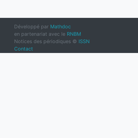
Développé par
Mathdoc
en partenariat avec le
RNBM
Notices des périodiques ©
ISSN
Contact