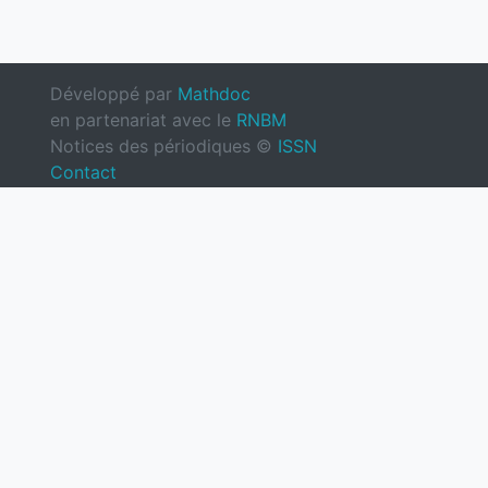
Développé par
Mathdoc
en partenariat avec le
RNBM
Notices des périodiques ©
ISSN
Contact