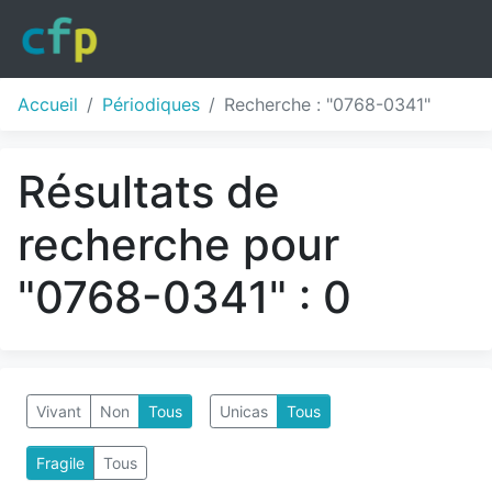
Accueil
Périodiques
Recherche : "0768-0341"
Résultats de
recherche pour
"0768-0341" : 0
Vivant
Non
Tous
Unicas
Tous
Fragile
Tous