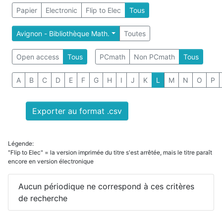
Papier
Electronic
Flip to Elec
Tous
Avignon - Bibliothèque Math.
Toutes
Open access
Tous
PCmath
Non PCmath
Tous
A
B
C
D
E
F
G
H
I
J
K
L
M
N
O
P
Exporter au format .csv
Légende:
"Flip to Elec" = la version imprimée du titre s'est arrêtée, mais le titre paraît
encore en version électronique
Aucun périodique ne correspond à ces critères
de recherche