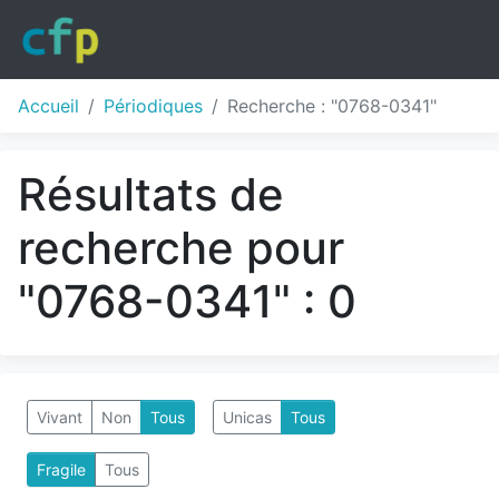
Accueil
Périodiques
Recherche : "0768-0341"
Résultats de
recherche pour
"0768-0341" : 0
Vivant
Non
Tous
Unicas
Tous
Fragile
Tous