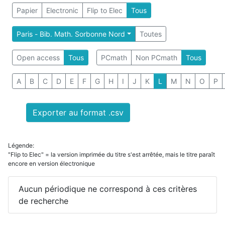
Papier
Electronic
Flip to Elec
Tous
Paris - Bib. Math. Sorbonne Nord
Toutes
Open access
Tous
PCmath
Non PCmath
Tous
A
B
C
D
E
F
G
H
I
J
K
L
M
N
O
P
Exporter au format .csv
Légende:
"Flip to Elec" = la version imprimée du titre s'est arrêtée, mais le titre paraît
encore en version électronique
Aucun périodique ne correspond à ces critères
de recherche