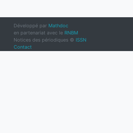
Développé par
Mathdoc
en partenariat avec le
RNBM
Notices des périodiques ©
ISSN
Contact