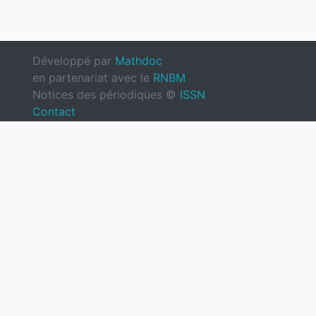
Développé par
Mathdoc
en partenariat avec le
RNBM
Notices des périodiques ©
ISSN
Contact