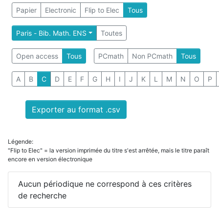
Papier
Electronic
Flip to Elec
Tous
Paris - Bib. Math. ENS
Toutes
Open access
Tous
PCmath
Non PCmath
Tous
A
B
C
D
E
F
G
H
I
J
K
L
M
N
O
P
Exporter au format .csv
Légende:
"Flip to Elec" = la version imprimée du titre s'est arrêtée, mais le titre paraît
encore en version électronique
Aucun périodique ne correspond à ces critères
de recherche