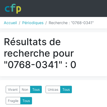
Accueil
Périodiques
Recherche : "0768-0341"
Résultats de
recherche pour
"0768-0341" : 0
Vivant
Non
Tous
Unicas
Tous
Fragile
Tous