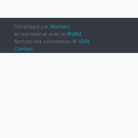
Développé par
Mathdoc
en partenariat avec le
RNBM
Notices des périodiques ©
ISSN
Contact