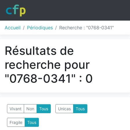
Accueil
Périodiques
Recherche : "0768-0341"
Résultats de
recherche pour
"0768-0341" : 0
Vivant
Non
Tous
Unicas
Tous
Fragile
Tous