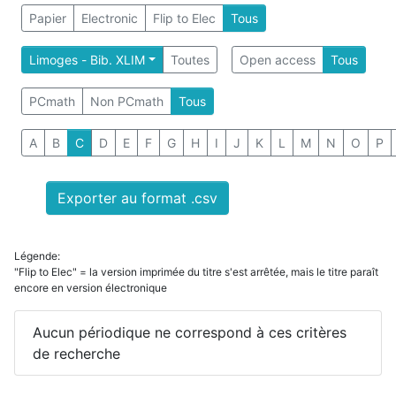
Papier
Electronic
Flip to Elec
Tous
Limoges - Bib. XLIM
Toutes
Open access
Tous
PCmath
Non PCmath
Tous
A
B
C
D
E
F
G
H
I
J
K
L
M
N
O
P
Exporter au format .csv
Légende:
"Flip to Elec" = la version imprimée du titre s'est arrêtée, mais le titre paraît
encore en version électronique
Aucun périodique ne correspond à ces critères
de recherche