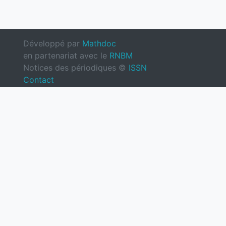
Développé par
Mathdoc
en partenariat avec le
RNBM
Notices des périodiques ©
ISSN
Contact