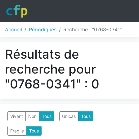
Accueil
Périodiques
Recherche : "0768-0341"
Résultats de
recherche pour
"0768-0341" : 0
Vivant
Non
Tous
Unicas
Tous
Fragile
Tous