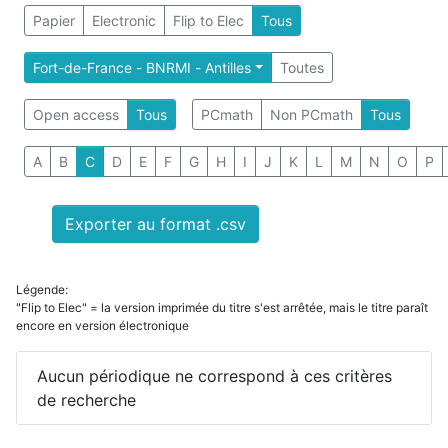
Papier
Electronic
Flip to Elec
Tous
Fort-de-France - BNRMI - Antilles
Toutes
Open access
Tous
PCmath
Non PCmath
Tous
A
B
C
D
E
F
G
H
I
J
K
L
M
N
O
P
Exporter au format .csv
Légende:
"Flip to Elec" = la version imprimée du titre s'est arrêtée, mais le titre paraît
encore en version électronique
Aucun périodique ne correspond à ces critères
de recherche