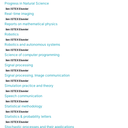
Progress in Natural Science
lien ISTEX Elsevier
Real-time imaging
lien ISTEX Elsevier
Reports on mathematical physics
lien ISTEX Elsevier
Robotics
lien ISTEX Elsevier
Robotics and autonomous systems
lien ISTEX Elsevier
Science of computer programming
lien ISTEX Elsevier
Signal processing
lien ISTEX Elsevier
Signal processing. Image communication
lien ISTEX Elsevier
Simulation practice and theory
lien ISTEX Elsevier
Speech communication
lien ISTEX Elsevier
Statistical methodology
lien ISTEX Elsevier
Statistics & probability letters
lien ISTEX Elsevier
Stochastic processes and their applications