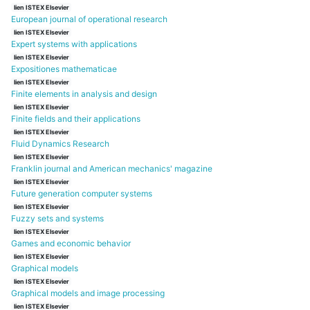
lien ISTEX Elsevier
European journal of operational research
lien ISTEX Elsevier
Expert systems with applications
lien ISTEX Elsevier
Expositiones mathematicae
lien ISTEX Elsevier
Finite elements in analysis and design
lien ISTEX Elsevier
Finite fields and their applications
lien ISTEX Elsevier
Fluid Dynamics Research
lien ISTEX Elsevier
Franklin journal and American mechanics' magazine
lien ISTEX Elsevier
Future generation computer systems
lien ISTEX Elsevier
Fuzzy sets and systems
lien ISTEX Elsevier
Games and economic behavior
lien ISTEX Elsevier
Graphical models
lien ISTEX Elsevier
Graphical models and image processing
lien ISTEX Elsevier