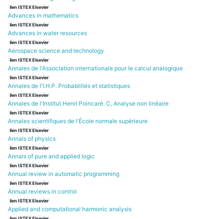
lien ISTEX Elsevier
Advances in mathematics
lien ISTEX Elsevier
Advances in water resources
lien ISTEX Elsevier
Aerospace science and technology
lien ISTEX Elsevier
Annales de l'Association internationale pour le calcul analogique
lien ISTEX Elsevier
Annales de l'I.H.P. Probabilités et statistiques
lien ISTEX Elsevier
Annales de l'Institut Henri Poincaré. C, Analyse non linéaire
lien ISTEX Elsevier
Annales scientifiques de l'École normale supérieure
lien ISTEX Elsevier
Annals of physics
lien ISTEX Elsevier
Annals of pure and applied logic
lien ISTEX Elsevier
Annual review in automatic programming
lien ISTEX Elsevier
Annual reviews in control
lien ISTEX Elsevier
Applied and computational harmonic analysis
lien ISTEX Elsevier