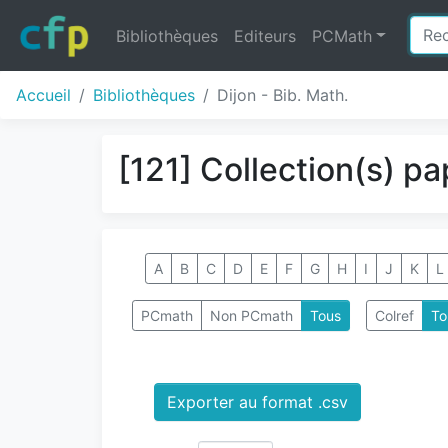
Bibliothèques
Editeurs
PCMath
Accueil
Bibliothèques
Dijon - Bib. Math.
[121] Collection(s) pa
A
B
C
D
E
F
G
H
I
J
K
L
PCmath
Non PCmath
Tous
Colref
To
Exporter au format .csv