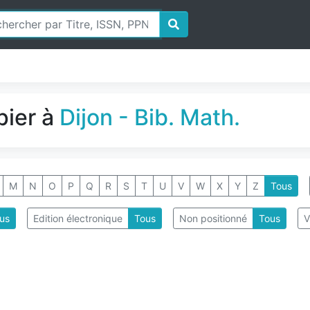
pier à
Dijon - Bib. Math.
M
N
O
P
Q
R
S
T
U
V
W
X
Y
Z
Tous
us
Edition électronique
Tous
Non positionné
Tous
V