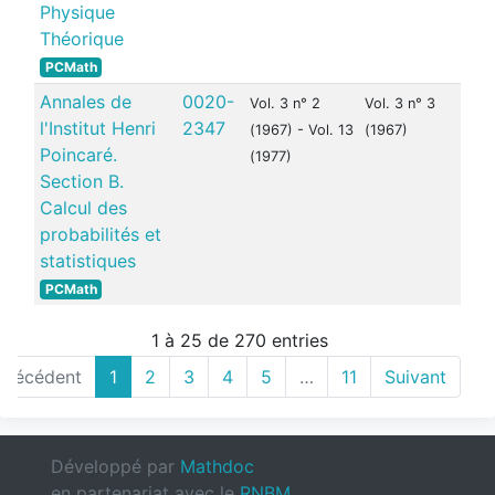
Physique
Théorique
PCMath
Annales de
0020-
Vol. 3 n° 2
Vol. 3 n° 3
l'Institut Henri
2347
(1967) - Vol. 13
(1967)
Poincaré.
(1977)
Section B.
Calcul des
probabilités et
statistiques
PCMath
1 à 25 de 270 entries
Précédent
1
2
3
4
5
…
11
Suivant
Développé par
Mathdoc
en partenariat avec le
RNBM