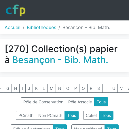
Accueil
Bibliothèques
Besançon - Bib. Math.
[270] Collection(s) papier
à
Besançon - Bib. Math.
F
G
H
I
J
K
L
M
N
O
P
Q
R
S
T
U
V
Pôle de Conservation
Pôle Associé
Tous
PCmath
Non PCmath
Tous
Colref
Tous
Edition électronique
Tous
Non positionné
Tous