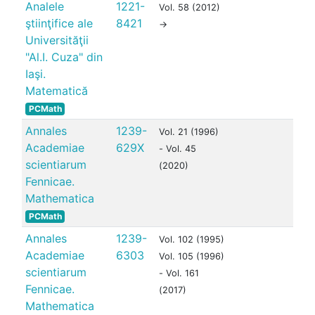
Analele
1221-
Vol. 58 (2012)
ştiinţifice ale
8421
->
Universităţii
"Al.I. Cuza" din
Iaşi.
Matematică
PCMath
Annales
1239-
Vol. 21 (1996)
Academiae
629X
- Vol. 45
scientiarum
(2020)
Fennicae.
Mathematica
PCMath
Annales
1239-
Vol. 102 (1995)
Academiae
6303
Vol. 105 (1996)
scientiarum
- Vol. 161
Fennicae.
(2017)
Mathematica