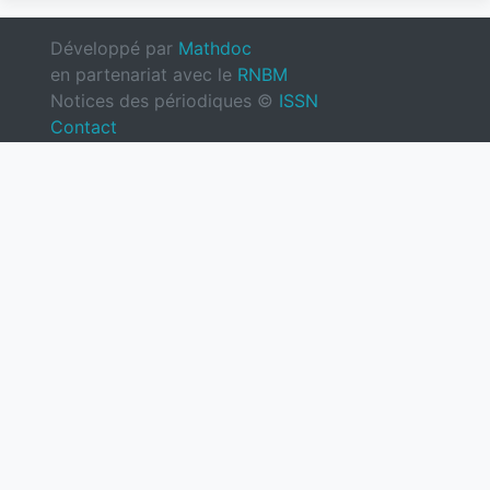
Développé par
Mathdoc
en partenariat avec le
RNBM
Notices des périodiques ©
ISSN
Contact