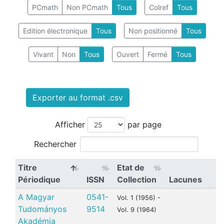
PCmath
Non PCmath
Tous
Colref
Tous
Edition électronique
Tous
Non positionné
Tous
Vivant
Non
Tous
Ouvert
Fermé
Tous
Exporter au format .csv
Afficher
par page
Rechercher
Titre
Etat de
Périodique
ISSN
Collection
Lacunes
A Magyar
0541-
Vol. 1 (1956) -
Tudományos
9514
Vol. 9 (1964)
Akadémia