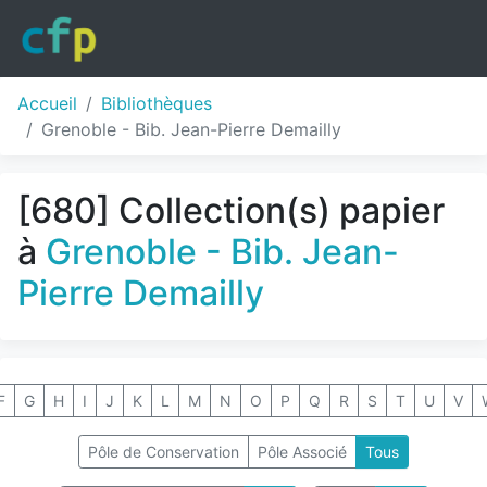
Accueil
Bibliothèques
Grenoble - Bib. Jean-Pierre Demailly
[680] Collection(s) papier
à
Grenoble - Bib. Jean-
Pierre Demailly
F
G
H
I
J
K
L
M
N
O
P
Q
R
S
T
U
V
Pôle de Conservation
Pôle Associé
Tous