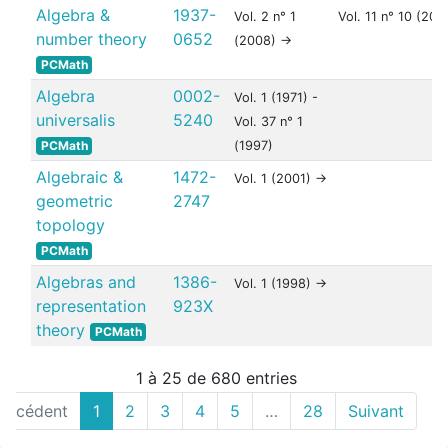
Algebra &
1937-
Vol. 2 n° 1
Vol. 11 n° 10 (201
number theory
0652
(2008) ->
PCMath
Algebra
0002-
Vol. 1 (1971) -
universalis
5240
Vol. 37 n° 1
PCMath
(1997)
Algebraic &
1472-
Vol. 1 (2001) ->
geometric
2747
topology
PCMath
Algebras and
1386-
Vol. 1 (1998) ->
representation
923X
theory
PCMath
1 à 25 de 680 entries
récédent
1
2
3
4
5
…
28
Suivant