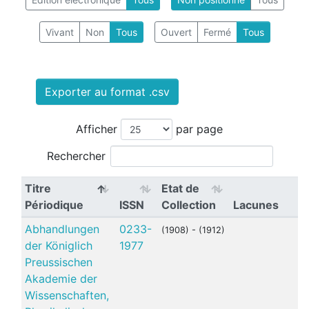
Vivant
Non
Tous
Ouvert
Fermé
Tous
Exporter au format .csv
Afficher
par page
Rechercher
Titre
Etat de
Périodique
ISSN
Collection
Lacunes
Abhandlungen
0233-
(1908) - (1912)
der Königlich
1977
Preussischen
Akademie der
Wissenschaften,