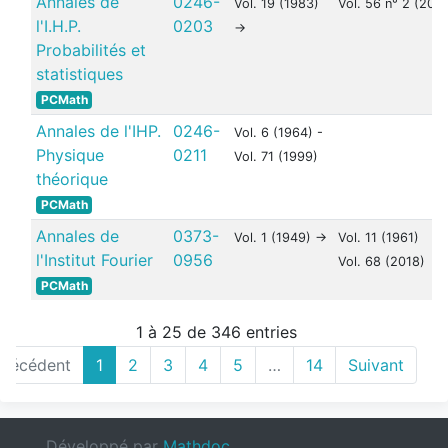
Annales de
0246-
Vol. 19 (1983)
Vol. 56 n° 2 (202
l'I.H.P.
0203
->
Probabilités et
statistiques
PCMath
Annales de l'IHP.
0246-
Vol. 6 (1964) -
Physique
0211
Vol. 71 (1999)
théorique
PCMath
Annales de
0373-
Vol. 1 (1949) ->
Vol. 11 (1961)
l'Institut Fourier
0956
Vol. 68 (2018)
PCMath
1 à 25 de 346 entries
Précédent
1
2
3
4
5
…
14
Suivant
Développé par
Mathdoc