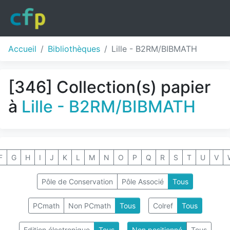
Accueil
Bibliothèques
Lille - B2RM/BIBMATH
[346] Collection(s) papier
à
Lille - B2RM/BIBMATH
F
G
H
I
J
K
L
M
N
O
P
Q
R
S
T
U
V
Pôle de Conservation
Pôle Associé
Tous
PCmath
Non PCmath
Tous
Colref
Tous
Edition électronique
Tous
Non positionné
Tous