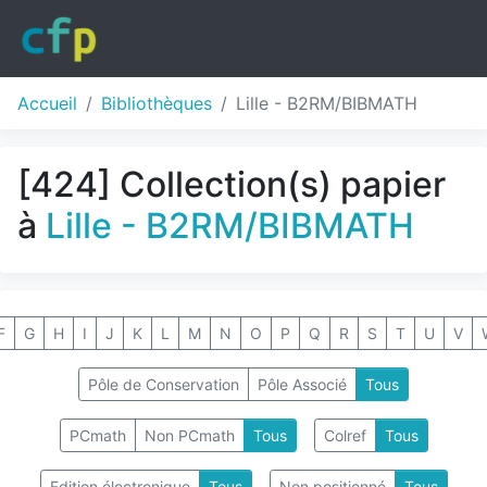
Accueil
Bibliothèques
Lille - B2RM/BIBMATH
[424] Collection(s) papier
à
Lille - B2RM/BIBMATH
F
G
H
I
J
K
L
M
N
O
P
Q
R
S
T
U
V
Pôle de Conservation
Pôle Associé
Tous
PCmath
Non PCmath
Tous
Colref
Tous
Edition électronique
Tous
Non positionné
Tous