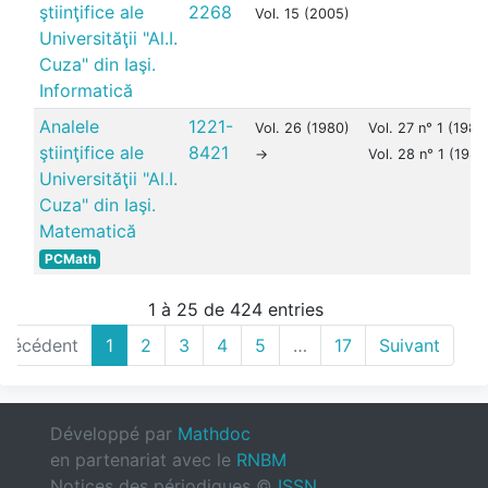
ştiinţifice ale
2268
Vol. 15 (2005)
Universităţii "Al.I.
Cuza" din Iaşi.
Informatică
Analele
1221-
Vol. 26 (1980)
Vol. 27 n° 1 (1980
ştiinţifice ale
8421
->
Vol. 28 n° 1 (1981
Universităţii "Al.I.
Cuza" din Iaşi.
Matematică
PCMath
1 à 25 de 424 entries
Précédent
1
2
3
4
5
…
17
Suivant
Développé par
Mathdoc
en partenariat avec le
RNBM
Notices des périodiques ©
ISSN